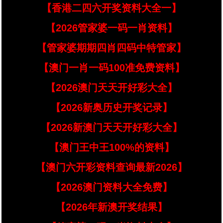
【香港二四六开奖资料大全一】
【2026管家婆一码一肖资料】
【管家婆期期四肖四码中特管家】
【澳门一肖一码100准免费资料】
【2026澳门天天开好彩大全】
【2026新奥历史开奖记录】
【2026新澳门天天开好彩大全】
【澳门王中王100%的资料】
【澳门六开彩资料查询最新2026】
【2026澳门资料大全免费】
【2026年新澳开奖结果】