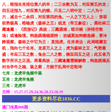
八，暗指生肖排位第八的羊；二三合数为五，对应第五的龙；
四五还指九，对应第九的猴。只见二八明中定： 二八为十
六，减去十二余四，对应第四的兔。一人之下万人上： 形容
权势极高，暗喻虎（森林之王）或龙（帝王象征）。黑松林三
藏逢魔： 《西游记》典故，三藏遇难，暗示猴（孙悟空救
场）或逢险境。狗急跳墙稳观特： 劝诫莫如狗般急躁，要冷
静观察。森林之中它为王： 直指虎。生肖表达：此局暗藏玄
机，指向七个生肖。龙居万人之上，虎为森林之王，气势最
盛；羊应三五之数，兔合二八之数，猴应四五之还；此五者乃
数字所示之正选。再看典故，三藏逢魔需猴解救，狗急跳墙反
衬当学牛之稳、鼠之察，方能于乱局中定乾坤
七肖：龙虎羊兔猴牛鼠
五肖：龙虎羊兔猴
三肖：龙虎羊
主特：15.27.17.29.24.36.28.23.18.19
更多资料尽在1836.CC
澳门传真060期