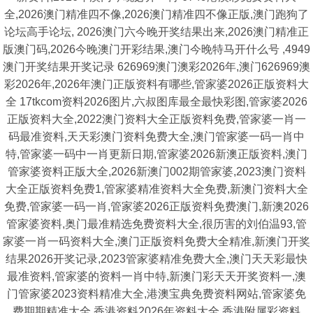
全,2026澳门精准四不像,2026澳门精准四不像正版,澳门跑狗了
论坛高手论坛, 2026澳门六今晚开奖结果出来,2026澳门精准正
版澳门码,2026今晚澳门开彩结果,澳门今晚特马开什么号 ,4949
澳门开奖结果开奖记录 626969澳门澳彩2026年,澳门626969澳
彩2026年,2026年澳门正版资料有哪些,管家婆2026正版资料大
全 17tkcom资料2026图片,六叔图库最全最快彩图,管家婆2026
正版资料大全,2022澳门资料大全正版资料免费,管家婆一肖一
码最准资料,天天彩澳门资料免费大全,澳门管家婆一码一肖中
特,管家婆一码中一肖更新日期,管家婆2026新澳正版资料,澳门
管家婆资料正版大全,2026新澳门002期管家婆,2023澳门资料
大全正版资料免费1,管家婆精准资料大全免费,新澳门资料大全
免费,管家婆一码一肖,管家婆2026正版资料免费澳门,新澳2026
管家婆资料,奥门最准精选免费资料大全,很历害的刘伯温93,管
家婆一肖一码资料大全,澳门正版资料免费大全精准,新澳门开奖
结果2026开奖记录,2023管家婆精准免费大全,澳门天天彩最快
最准资料,管家婆的资料一肖中特,新澳门彩天天开奖资料一,澳
门管家婆2023资料精准大全,港澳宝典免费资料网站,管家婆免
费期期精准大全 香港资料2026年资料大全,香港附属彩资料