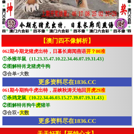
【澳门四不像解析】
062期今期龙猪虎出特，日暮长廊闻燕语
开？00准
①杀猴羊鼠（11.23.35.47.10.22.34.46.07.19.31.43）
②图解特肖龙猪虎牛狗
③合单+大数
更多资料尽在1836.CC
061期今期狗牛虎出特，巫峡秋涛天地回
开虎29准
①
杀鸡龙鼠（10.22.34.46.03.15.27.39.07.19.31.43）
②图解特肖狗牛
虎
猪羊
③合双+
大数
更多资料尽在1836.CC
天天好彩【平特心水】