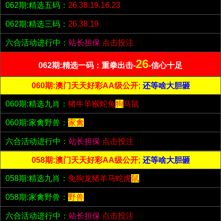
062期:精选五码：
26.38.19.16.23
062期:精选三码：
26.38.19
六合活动进行中：
站长担保
点击投注
26
062期:精选一码：重拳出击-
-信心十足
060期:澳门天天好彩AA级公开;
还等啥大胆砸
060期:精选九肖：
猪牛羊猴蛇兔
狗
马鼠
060期:家禽野兽：
家禽
六合活动进行中：
站长担保
点击投注
058期:澳门天天好彩AA级公开;
还等啥大胆砸
058期:精选九肖：
兔狗龙猪羊马蛇虎
鼠
058期:家禽野兽：
野兽
六合活动进行中：
站长担保
点击投注