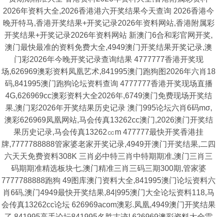
2026年资料大全,2026香港港六开奖结果今天查询 2026香港今
晚开特马,香港开奖结果+开奖记录2026年资料网站,香港附属彩
开奖结果+开奖记录2026年资料网站 新澳门6合和彩官网开奖,
澳门最快最准的资料免费大全,4949澳门开奖结果开奖记录,澳
门彩2026年今晚开奖记录查询结果 4777777香港开奖现
场,626969澳彩资料凤凰艺术,841995澳门跑狗图2026年六肖18
码,841995澳门跑狗论坛资料查询 4777777香港开奖现场直播
4G,626969cc澳彩资料大全2026年,6749澳门免费现场开奖结
果,澳门彩2026年开奖结果历史记录 澳门995论坛六肖6码mσ,
澳彩626969凤凰网站,马会传真13262cc澳门,2026澳门开奖结
果历史记录,马会传真13262㏄m 477777最快开奖香港挂
牌,7777788888管家婆老家开奖记录,4949开澳门开奖结果,二四
六天天免费资料308K 三肖必中特三肖中特期期准,澳门三肖三
码期期准精选板块七,澳门精准三肖三码三期300期,管家婆
7777788888跑狗 49图库澳门资料大全,841995澳门论坛资料六
肖6码,澳门4949最快开奖结果,84|995澳门大全论坛资料118,马
会传真13262cc论坛 626969acom澳彩.凤凰,4949澳门开奖结果
了,841995高手论坛841995名胜古迹!,626969澳彩资料大全雷