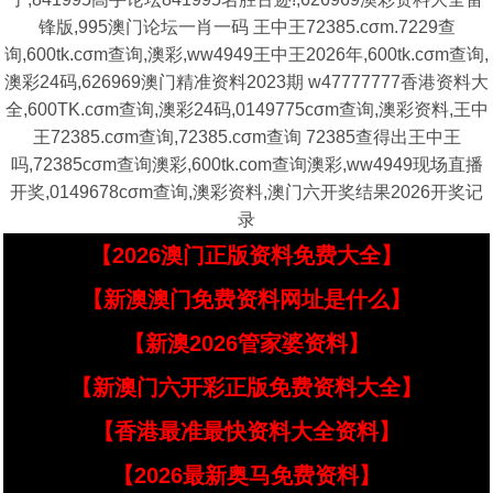
锋版,995澳门论坛一肖一码 王中王72385.cσm.7229查
询,600tk.cσm查询,澳彩,ww4949王中王2026年,600tk.cσm查询,
澳彩24码,626969澳门精准资料2023期 w47777777香港资料大
全,600TK.cσm查询,澳彩24码,0149775cσm查询,澳彩资料,王中
王72385.cσm查询,72385.cσm查询 72385查得出王中王
吗,72385cσm查询澳彩,600tk.com查询澳彩,ww4949现场直播
开奖,0149678cσm查询,澳彩资料,澳门六开奖结果2026开奖记
录
【2026澳门正版资料免费大全】
【新澳澳门免费资料网址是什么】
【新澳2026管家婆资料】
【新澳门六开彩正版免费资料大全】
【香港最准最快资料大全资料】
【2026最新奥马免费资料】