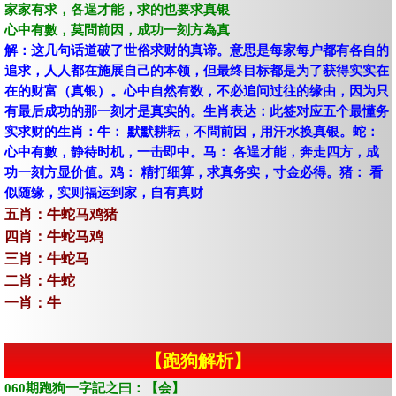
家家有求，各逞才能，求的也要求真银
心中有數，莫問前因，成功一刻方為真
解：这几句话道破了世俗求财的真谛。意思是每家每户都有各自的
追求，人人都在施展自己的本领，但最终目标都是为了获得实实在
在的财富（真银）。心中自然有数，不必追问过往的缘由，因为只
有最后成功的那一刻才是真实的。生肖表达：此签对应五个最懂务
实求财的生肖：牛： 默默耕耘，不問前因，用汗水换真银。蛇：
心中有數，静待时机，一击即中。马： 各逞才能，奔走四方，成
功一刻方显价值。鸡： 精打细算，求真务实，寸金必得。猪： 看
似随缘，实则福运到家，自有真财
五肖：牛蛇马鸡猪
四肖：牛蛇马鸡
三肖：牛蛇马
二肖：牛蛇
一肖：牛
【跑狗解析】
060期跑狗一字記之曰：【会】