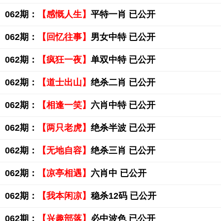
062期：
【感慨人生】
平特一肖 已公开
062期：
【回忆往事】
男女中特 已公开
062期：
【疯狂一夜】
单双中特 已公开
062期：
【道士出山】
绝杀二肖 已公开
062期：
【相逢一笑】
六肖中特 已公开
062期：
【两只老虎】
绝杀半波 已公开
062期：
【无地自容】
绝杀三肖 已公开
062期：
【凉亭相遇】
六肖中 已公开
062期：
【我本闲凉】
稳杀12码 已公开
062期：
【兴趣部落】
必中波色 已公开