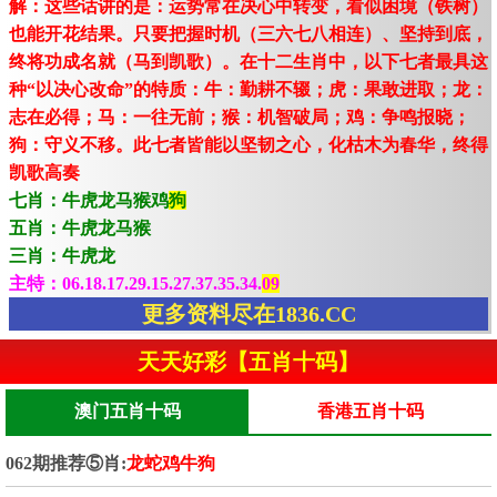
解：这些话讲的是：运势常在决心中转变，看似困境（铁树）
也能开花结果。只要把握时机（三六七八相连）、坚持到底，
终将功成名就（马到凯歌）。在十二生肖中，以下七者最具这
种“以决心改命”的特质：牛：勤耕不辍；虎：果敢进取；龙：
志在必得；马：一往无前；猴：机智破局；鸡：争鸣报晓；
狗：守义不移。此七者皆能以坚韧之心，化枯木为春华，终得
凯歌高奏
七肖：牛虎龙马猴鸡
狗
五肖：牛虎龙马猴
三肖：牛虎龙
主特：06.18.17.29.15.27.37.35.34.
09
更多资料尽在1836.CC
天天好彩【五肖十码】
澳门五肖十码
香港五肖十码
062期推荐⑤肖:
龙蛇鸡牛狗