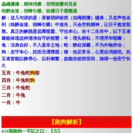
蟲繩擾攘，精神消磨，世間烦憂何其多
纸醉金迷，招蜂引蝶。纷擾日子最難過
解：这几句讲的是：若被琐碎纷扰（虫绳扰攘）缠身，又在声色名
利（纸醉金迷、招蜂引蝶）中迷失，只会空耗精神，让日子愈发煎
熬。真正的解脱是远离喧嚣、守住本心。在十二生肖中，以下五者
最能体现这种清净自守的智慧：牛：埋头耕耘，不理浮华喧嚷；
兔：洁身自好，不入是非之地；蛇：静处深藏，不为外物所动；
狗：忠守本心，抗拒无谓诱惑；猪：知足常乐，心宽自消烦忧。此
五者皆能以静养心、以朴御繁，故能在纷扰世间，独得一份安宁长
久
五肖：牛兔蛇
狗
猪
四肖：牛兔蛇
狗
三肖：牛兔蛇
二肖：牛兔
一肖：牛
【跑狗解析】
059期跑狗一字記之曰：【力】