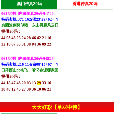
澳门传真20码
香港传真20码
062期澳门内幕传真20码开？00
特码玄机:371 162(猴23)29+02= ？
穷困潦倒莫似猪，东山再起风云日
提供20码：
44 05 43 23 24 28 46 42 21 16
32 18 07 33 31 38 04 36 09 22
061期澳门内幕传真20码开虎29
特码玄机:216 114(猪08)15+07= ？
日落西山北燕飞，嘴叼春泥哪家回
提供20码：
44 18 47 46 20 03 13
29
33 16
38 48 12 45 27 30 36 10 06 21
天天好彩【单双中特】